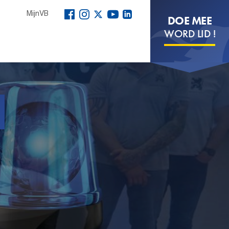
MijnVB
DOE MEE
WORD LID !