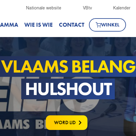
Nationale website
VBtv
Kalender
RAMMA
WIE IS WIE
CONTACT
WINKEL
VLAAMS BELANG
HULSHOUT
WORD LID